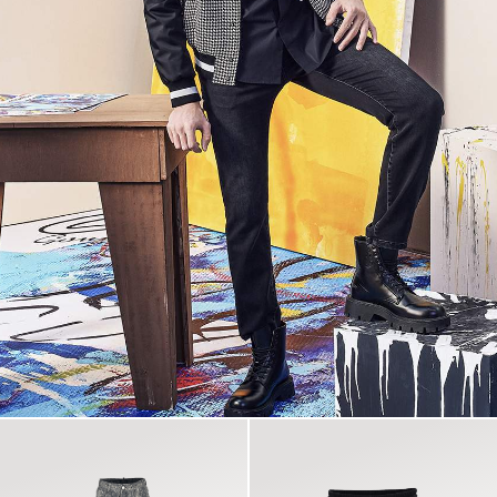
名字 *
登录信息
用户名（大陆手机号码）*
图形验证码 *
验证码 *
获取验证码
注册
《GF隐私政策》
我已仔细阅读、理解并同意
。