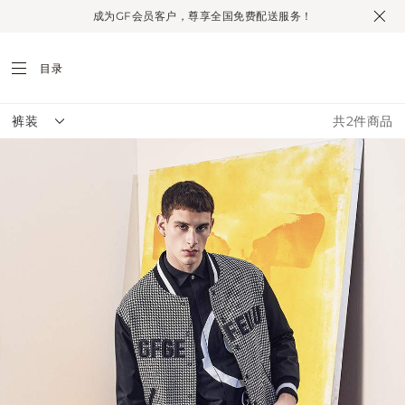
恤
裤
成为GF会员客户，尊享全国免费配送服务！
目录
裤装
共2件商品
注册
创建个人账户，以获取更多专属资讯和丰富体验。
个人信息
称谓 *
姓氏 *