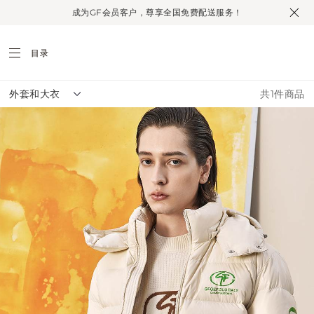
恤
裤
成为GF会员客户，尊享全国免费配送服务！
目录
外套和大衣
共1件商品
注册
创建个人账户，以获取更多专属资讯和丰富体验。
个人信息
称谓 *
姓氏 *