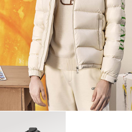
名字 *
登录信息
用户名（大陆手机号码）*
图形验证码 *
验证码 *
获取验证码
注册
《GF隐私政策》
我已仔细阅读、理解并同意
。